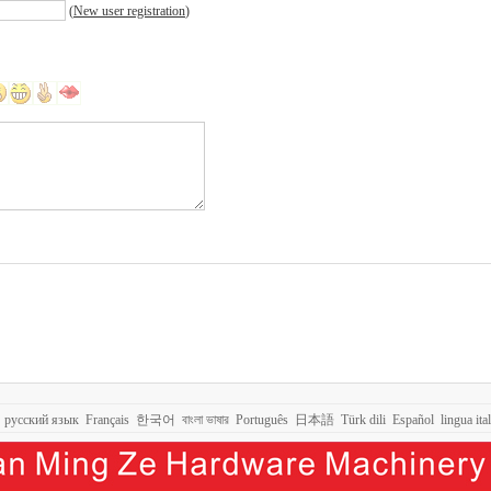
(
New user registration
)
русский язык
Français
한국어
বাংলা ভাষার
Português
日本語
Türk dili
Español
lingua ita