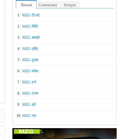
Newest
Commentary
Hotspot
1
MZG टी-सî
2
MZG मिलि
3
MZG समको
4
MZG एडीए
5
MZG टूलह
6
MZG कोबा
7
MZG टर्न
】
8
MZG टंगस
9
MZG थ्रे
10
MZG ग्रू