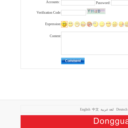
Accounts:
Password:
Verification Code:
Expression:
Content:
English
中文
لغة عربية
Deutsch