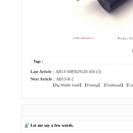
Tags：
Last Article
：
AB13-SBFR29120-450 (3)
Next Article
：
AB13-R-2
【
Big
Middle
Small
】【
Printing
】
【
Traditional
】【
Con
Let me say a few words.