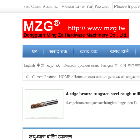
Pass Check | Accounts:
Password:
घर
खराद चक
खराद चक
खराद डालें
English
中文
لغة عربية
Deutsch
русский язык
Français
한국어
বাংলা ভাষ
Current Position:
HOME
>Home
->
खराद कटर
->
टूलधारक को चालू करना
4-edge bronze tungsten steel rough mil
4-edgebronzetungstensteelroughmillingcutter(1)
4-edge blue coated tungsten steel end 
लघु-व्यास बोरिंग उपकरण
4-edgebluecoatedtungstensteelendmillingcutter(1)