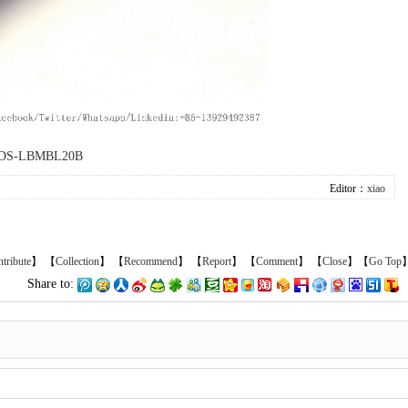
DS-LBMBL20B
Editor：
xiao
tribute
】 【
Collection
】 【
Recommend
】 【
Report
】 【
Comment
】 【
Close
】【
Go Top
Share to: