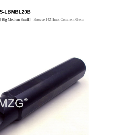
S-LBMBL20B
【
Big
Medium
Small
】 Browse:
142
Times Comment:
0
Item