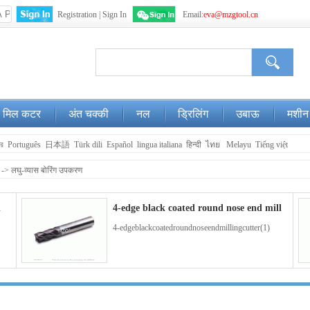
Registration
|
Sign In
Email:
eva@mzgtool.cn
WeChat
Login
मिल कटर
अंत चक्की
नल
ड्रिलिंग
उबाऊ
मशीन
ার
Português
日本語
Türk dili
Español
lingua italiana
हिन्दी
ไทย
Melayu
Tiếng việt
->
लघु-व्यास बोरिंग उपकरण
l
4-edge black coated round nose end mill
4-edgeblackcoatedroundnoseendmillingcutter(1)
m