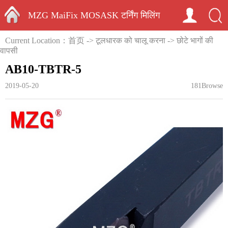
MZG MaiFix MOSASK टर्निंग मिलिंग
HOME
Current Location：
首页
->
टूलधारक को चालू करना
->
छोटे भागों की
कार्बाइड आवेषण अंत मिलिंग काटने के
वापसी
AB10-TBTR-5
उपकरणधारक
2019-05-20
181Browse