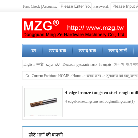
Pass Check | Accounts:
Password:
घर
खराद चक
खराद चक
खराद डालें
English
中文
لغة عربية
Deutsch
русский язык
Français
한국어
বাংলা ভাষ
Current Position:
HOME
>Home
->
खराद कटर
->
टूलधारक को चालू करना
4-edge bronze tungsten steel rough mil
4-edgebronzetungstensteelroughmillingcutter(1)
4-edge blue coated tungsten steel end 
छोटे भागों की वापसी
4-edgebluecoatedtungstensteelendmillingcutter(1)