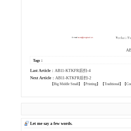
A
Tags：
Last Article
：
AB11-KTKFR后扫-4
Next Article
：
AB11-KTKFR后扫-2
【
Big
Middle
Small
】【
Printing
】
【
Traditional
】【
Con
Let me say a few words.