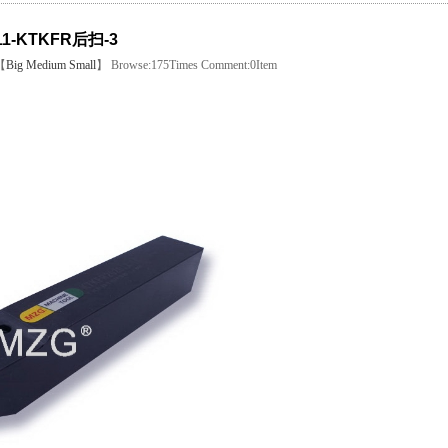
11-KTKFR后扫-3
【
Big
Medium
Small
】 Browse:
175
Times Comment:
0
Item