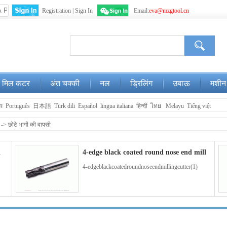
Registration
|
Sign In
Email:
eva@mzgtool.cn
WeChat
Login
मिल कटर
अंत चक्की
नल
ड्रिलिंग
उबाऊ
मशीन
ার
Português
日本語
Türk dili
Español
lingua italiana
हिन्दी
ไทย
Melayu
Tiếng việt
->
छोटे भागों की वापसी
l
4-edge black coated round nose end mill
4-edgeblackcoatedroundnoseendmillingcutter(1)
m