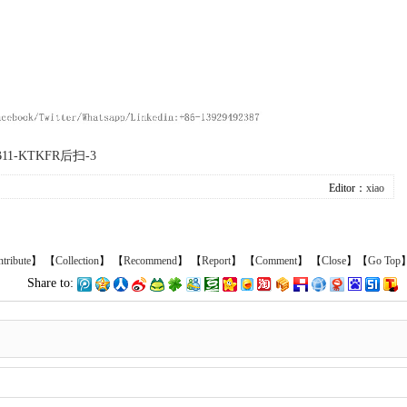
B11-KTKFR后扫-3
Editor：
xiao
tribute
】 【
Collection
】 【
Recommend
】 【
Report
】 【
Comment
】 【
Close
】【
Go Top
Share to: