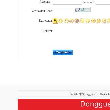
Accounts:
Password:
Verification Code:
Expression:
Content:
English
中文
لغة عربية
Deutsch