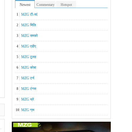
Newest
Commentary
Hotspot
1
MZG टी-सî
2
MZG मिलि
3
MZG समको
4
MZG एडीए
5
MZG टूलह
6
MZG कोबा
7
MZG टर्न
】
8
MZG टंगस
9
MZG थ्रे
10
MZG ग्रू