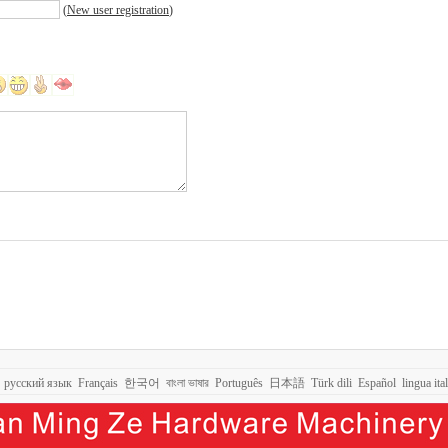
(
New user registration
)
русский язык
Français
한국어
বাংলা ভাষার
Português
日本語
Türk dili
Español
lingua ita