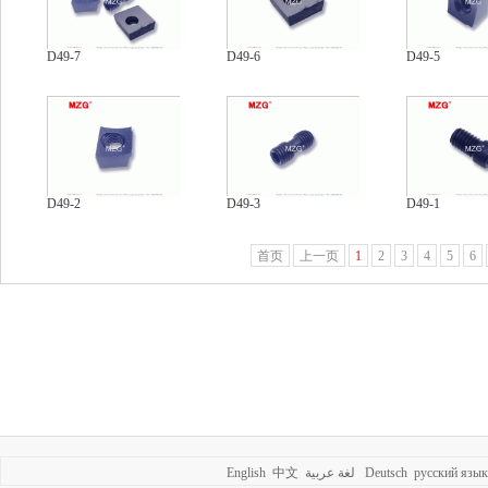
D49-7
D49-6
D49-5
D49-2
D49-3
D49-1
首页
上一页
1
2
3
4
5
6
English
中文
لغة عربية
Deutsch
русский язык