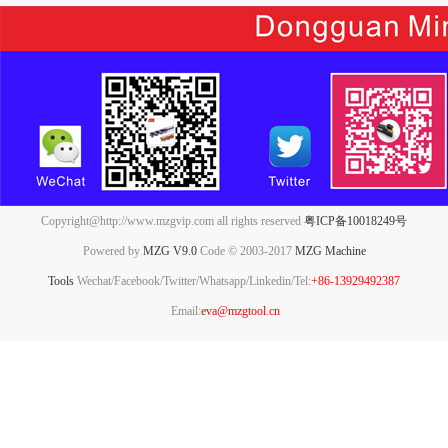
Copyright@http://www.mzgvip.com all rights reserved
粤ICP备10018249号
Powered by
MZG V9.0
Code © 2003-2017
MZG Machine
Tools
Wechat/Facebook/Twitter/Whatsapp/Linkedin/Tel:
+86-13929492387
Email:
eva@mzgtool.cn