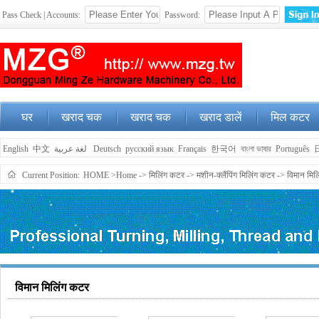
Pass Check | Accounts:
Password:
घर
खराद चक
खराद चक
खराद डालें
मिल कटर
English
中文
لغة عربية
Deutsch
русский язык
Français
한국어
বাংলা ভাষার
Português
Current Position:
HOME
>Home
->
मिलिंग कटर
->
मशीन-क्लैंपिंग मिलिंग कटर
->
विमान मिल
विमान मिलिंग कटर