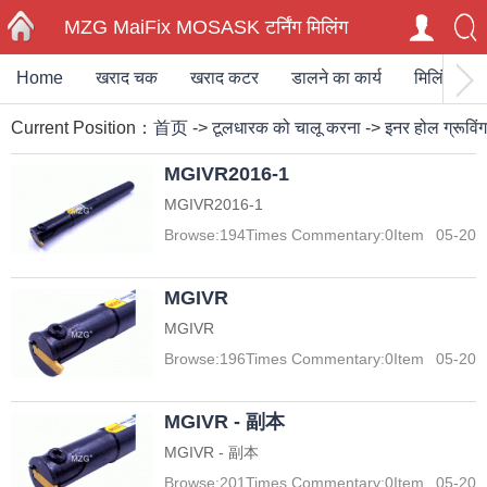
MZG MaiFix MOSASK टर्निंग मिलिंग
Home
खराद चक
खराद कटर
डालने का कार्य
मिलिंग कटर
HOME
कार्बाइड आवेषण अंत मिलिंग काटने के
Current Position：
首页
->
टूलधारक को चालू करना
->
इनर होल ग्रूविंग
उपकरणधारक
MGIVR2016-1
MGIVR2016-1
Browse:
194
Times Commentary:
0
Item
05-20
MGIVR
MGIVR
Browse:
196
Times Commentary:
0
Item
05-20
MGIVR - 副本
MGIVR - 副本
Browse:
201
Times Commentary:
0
Item
05-20