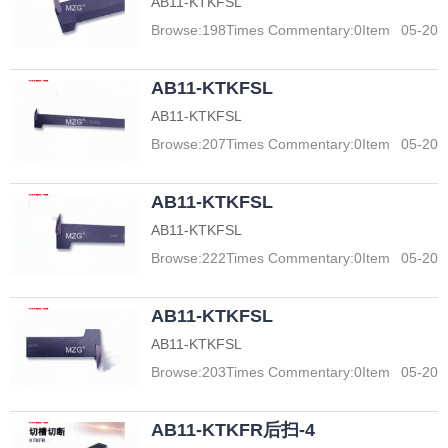
AB11-KTKFSL
Browse:
198
Times Commentary:
0
Item
05-20
AB11-KTKFSL
AB11-KTKFSL
Browse:
207
Times Commentary:
0
Item
05-20
AB11-KTKFSL
AB11-KTKFSL
Browse:
222
Times Commentary:
0
Item
05-20
AB11-KTKFSL
AB11-KTKFSL
Browse:
203
Times Commentary:
0
Item
05-20
AB11-KTKFR后扫-4