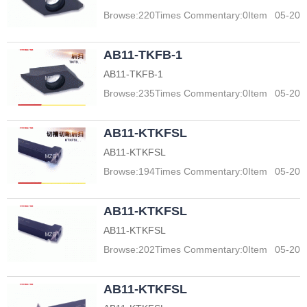
Browse:
220
Times Commentary:
0
Item
05-20
AB11-TKFB-1
AB11-TKFB-1
Browse:
235
Times Commentary:
0
Item
05-20
AB11-KTKFSL
AB11-KTKFSL
Browse:
194
Times Commentary:
0
Item
05-20
AB11-KTKFSL
AB11-KTKFSL
Browse:
202
Times Commentary:
0
Item
05-20
AB11-KTKFSL